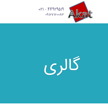
44929519 - 021
09127120083
گالری